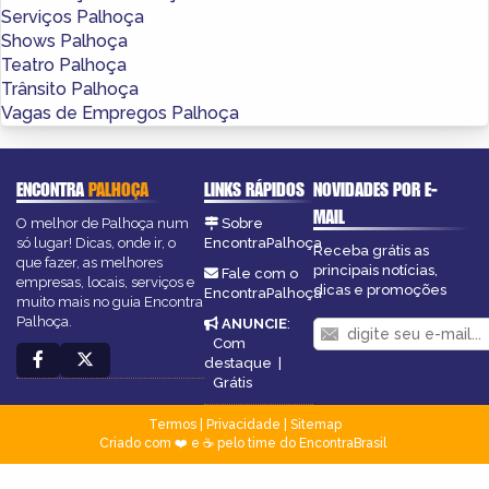
Serviços Palhoça
Shows Palhoça
Teatro Palhoça
Trânsito Palhoça
Vagas de Empregos Palhoça
ENCONTRA
PALHOÇA
LINKS RÁPIDOS
NOVIDADES POR E-
MAIL
O melhor de Palhoça num
Sobre
só lugar! Dicas, onde ir, o
EncontraPalhoça
Receba grátis as
que fazer, as melhores
principais notícias,
Fale com o
empresas, locais, serviços e
dicas e promoções
EncontraPalhoça
muito mais no guia Encontra
Palhoça.
ANUNCIE
:
Com
destaque
|
Grátis
Termos
|
Privacidade
|
Sitemap
Criado com ❤️ e ☕ pelo time do EncontraBrasil