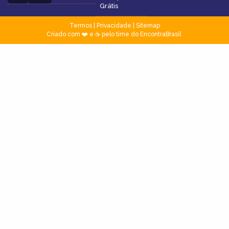
Grátis
Termos
|
Privacidade
|
Sitemap
Criado com ❤️ e ☕ pelo time do EncontraBrasil