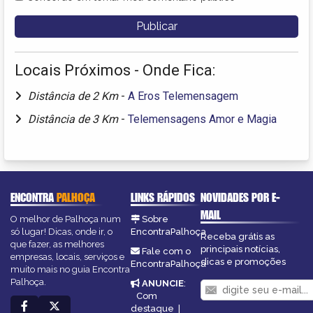
Locais Próximos - Onde Fica:
Distância de 2 Km
-
A Eros Telemensagem
Distância de 3 Km
-
Telemensagens Amor e Magia
ENCONTRA
PALHOÇA
LINKS RÁPIDOS
NOVIDADES POR E-
MAIL
O melhor de Palhoça num
Sobre
só lugar! Dicas, onde ir, o
EncontraPalhoça
Receba grátis as
que fazer, as melhores
principais notícias,
Fale com o
empresas, locais, serviços e
dicas e promoções
EncontraPalhoça
muito mais no guia Encontra
Palhoça.
ANUNCIE
:
Com
destaque
|