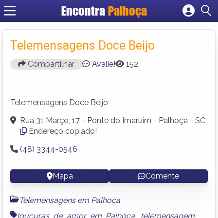
Encontra
Palhoça
Cadastrar empresa
Fazer login
Telemensagens Doce Beijo
Criar conta
Compartilhar
Avalie!
152
Telemensagens Doce Beijo
Rua 31 Março, 17 - Ponte do Imaruim - Palhoça - SC
Endereço copiado!
(48) 3344-0546
Mapa
Comente
Telemensagens em Palhoça
loucuras de amor em Palhoça
,
telemensagem