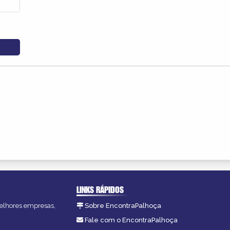
LINKS RÁPIDOS
melhores empresas,
Sobre EncontraPalhoça
Fale com o EncontraPalhoça