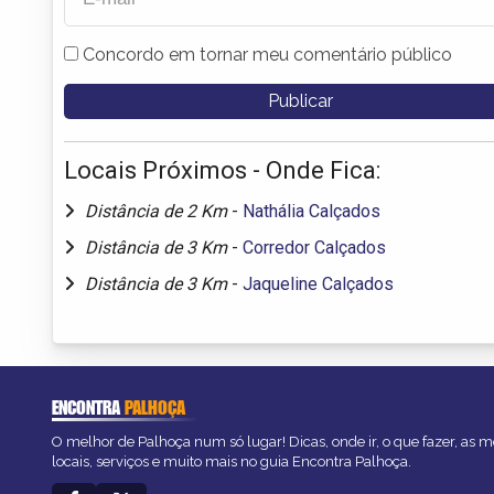
Concordo em tornar meu comentário público
Locais Próximos - Onde Fica:
Distância de 2 Km
-
Nathália Calçados
Distância de 3 Km
-
Corredor Calçados
Distância de 3 Km
-
Jaqueline Calçados
ENCONTRA
PALHOÇA
O melhor de Palhoça num só lugar! Dicas, onde ir, o que fazer, as 
locais, serviços e muito mais no guia Encontra Palhoça.