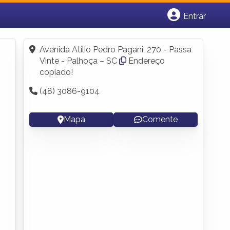
Entrar
Cadastrar empresa
Fazer login
Avenida Atílio Pedro Pagani, 270 - Passa
Criar conta
Vinte - Palhoça – SC
Endereço
copiado!
(48) 3086-9104
Mapa
Comente