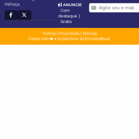
Palhoça.
ANUNCIE
:
Com
destaque
|
Grátis
Termos
|
Privacidade
|
Sitemap
Criado com ❤️ e ☕ pelo time do EncontraBrasil