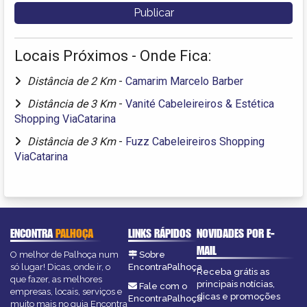
Locais Próximos - Onde Fica:
Distância de 2 Km
-
Camarim Marcelo Barber
Distância de 3 Km
-
Vanité Cabeleireiros & Estética
Shopping ViaCatarina
Distância de 3 Km
-
Fuzz Cabeleireiros Shopping
ViaCatarina
ENCONTRA
PALHOÇA
LINKS RÁPIDOS
NOVIDADES POR E-
MAIL
O melhor de Palhoça num
Sobre
só lugar! Dicas, onde ir, o
EncontraPalhoça
Receba grátis as
que fazer, as melhores
principais notícias,
Fale com o
empresas, locais, serviços e
dicas e promoções
EncontraPalhoça
muito mais no guia Encontra