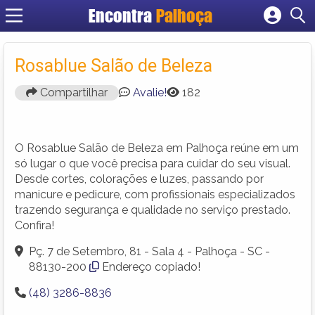
Encontra
Palhoça
Cadastrar empresa
Fazer login
Rosablue Salão de Beleza
Criar conta
Compartilhar
Avalie!
182
O Rosablue Salão de Beleza em Palhoça reúne em um
só lugar o que você precisa para cuidar do seu visual.
Desde cortes, colorações e luzes, passando por
manicure e pedicure, com profissionais especializados
trazendo segurança e qualidade no serviço prestado.
Confira!
Pç. 7 de Setembro, 81 - Sala 4 - Palhoça - SC -
88130-200
Endereço copiado!
(48) 3286-8836