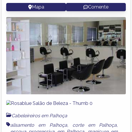
Mapa
Comente
Cabeleireiros em Palhoça
alisamento em Palhoça
,
corte em Palhoça
,
escova progressiva em Palhoça
,
manicure em