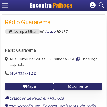
Encontra
Palhoça
Cadastrar empresa
Fazer login
Rádio Guararema
Criar conta
Compartilhar
Avalie!
157
Rádio Guararema
Rua Tomé de Souza, 1 - Palhoça - SC
Endereço
copiado!
(48) 3344-1112
Mapa
Comente
Estações de Rádio em Palhoça
comunicação em Palhoça
,
emissoras de rádio