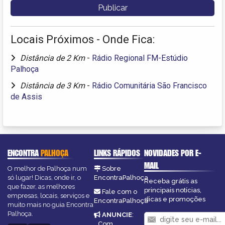
Locais Próximos - Onde Fica:
Distância de 2 Km
-
Rádio Regional FM-Estúdio
Palhoça
Distância de 3 Km
-
Rádio Comunitária São Francisco
de Assis
ENCONTRA
PALHOÇA
LINKS RÁPIDOS
NOVIDADES POR E-
MAIL
O melhor de Palhoça num
Sobre
só lugar! Dicas, onde ir, o
EncontraPalhoça
Receba grátis as
que fazer, as melhores
principais notícias,
Fale com o
empresas, locais, serviços e
dicas e promoções
EncontraPalhoça
muito mais no guia Encontra
Palhoça.
ANUNCIE
:
Com