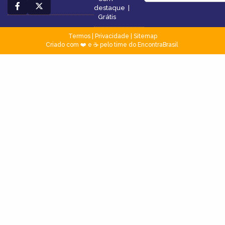
destaque
|
Grátis
Termos
|
Privacidade
|
Sitemap
Criado com ❤️ e ☕ pelo time do EncontraBrasil