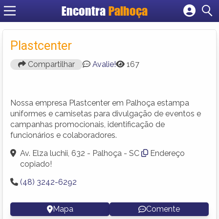
Encontra
Palhoça
Cadastrar empresa
Fazer login
Plastcenter
Criar conta
Compartilhar
Avalie!
167
Nossa empresa Plastcenter em Palhoça estampa
uniformes e camisetas para divulgação de eventos e
campanhas promocionais, identificação de
funcionários e colaboradores.
Av. Elza luchii, 632 - Palhoça - SC
Endereço
copiado!
(48) 3242-6292
Mapa
Comente