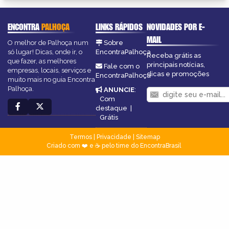
ENCONTRA
PALHOÇA
LINKS RÁPIDOS
NOVIDADES POR E-
MAIL
O melhor de Palhoça num
Sobre
só lugar! Dicas, onde ir, o
EncontraPalhoça
Receba grátis as
que fazer, as melhores
principais notícias,
Fale com o
empresas, locais, serviços e
dicas e promoções
EncontraPalhoça
muito mais no guia Encontra
Palhoça.
ANUNCIE
:
Com
destaque
|
Grátis
Termos
|
Privacidade
|
Sitemap
Criado com ❤️ e ☕ pelo time do EncontraBrasil