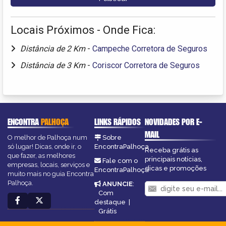
Locais Próximos - Onde Fica:
Distância de 2 Km
-
Campeche Corretora de Seguros
Distância de 3 Km
-
Coriscor Corretora de Seguros
ENCONTRA
PALHOÇA
LINKS RÁPIDOS
NOVIDADES POR E-
MAIL
O melhor de Palhoça num
Sobre
só lugar! Dicas, onde ir, o
EncontraPalhoça
Receba grátis as
que fazer, as melhores
principais notícias,
Fale com o
empresas, locais, serviços e
dicas e promoções
EncontraPalhoça
muito mais no guia Encontra
Palhoça.
ANUNCIE
:
Com
destaque
|
Grátis