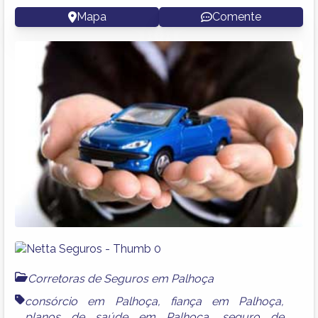
Mapa
Comente
Corretoras de Seguros em Palhoça
consórcio em Palhoça
,
fiança em Palhoça
,
planos de saúde em Palhoça
,
seguro de