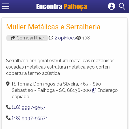
Encontra
Palhoça
Cadastrar empresa
Fazer login
Muller Metálicas e Serralheria
Criar conta
Compartilhar
2 opiniões
108
Serralheria em geral estrutura metálicas mezaninos
escadas metálicas estrutura metálica aço corten
cobertura termo acústica
R. Tomaz Domingos da Silveira, 463 - São
Sebastiao - Palhoça - SC, 88136-000
Endereço
copiado!
(48) 9997-9557
(48) 9997-95574