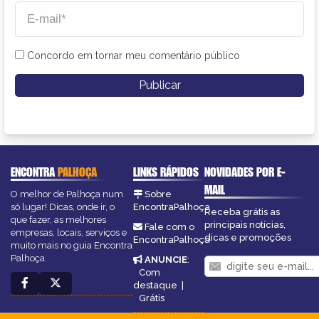
Concordo em tornar meu comentário público
ENCONTRA
PALHOÇA
LINKS RÁPIDOS
NOVIDADES POR E-
MAIL
O melhor de Palhoça num
Sobre
só lugar! Dicas, onde ir, o
EncontraPalhoça
Receba grátis as
que fazer, as melhores
principais notícias,
Fale com o
empresas, locais, serviços e
dicas e promoções
EncontraPalhoça
muito mais no guia Encontra
Palhoça.
ANUNCIE
:
Com
destaque
|
Grátis