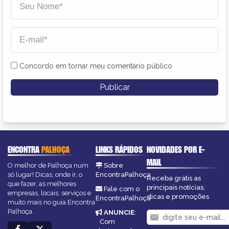
Concordo em tornar meu comentário público
ENCONTRA
PALHOÇA
LINKS RÁPIDOS
NOVIDADES POR E-
MAIL
O melhor de Palhoça num
Sobre
só lugar! Dicas, onde ir, o
EncontraPalhoça
Receba grátis as
que fazer, as melhores
principais notícias,
Fale com o
empresas, locais, serviços e
dicas e promoções
EncontraPalhoça
muito mais no guia Encontra
Palhoça.
ANUNCIE
:
Com