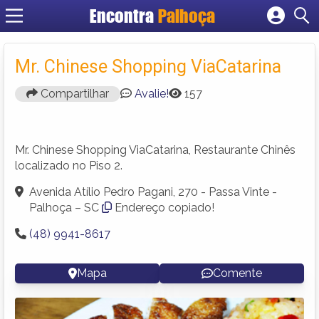
Encontra
Palhoça
Cadastrar empresa
Fazer login
Mr. Chinese Shopping ViaCatarina
Criar conta
Compartilhar
Avalie!
157
Mr. Chinese Shopping ViaCatarina, Restaurante Chinês
localizado no Piso 2.
Avenida Atílio Pedro Pagani, 270 - Passa Vinte -
Palhoça – SC
Endereço copiado!
(48) 9941-8617
Mapa
Comente