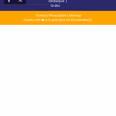
destaque
|
Grátis
Termos
|
Privacidade
|
Sitemap
Criado com ❤️ e ☕ pelo time do EncontraBrasil