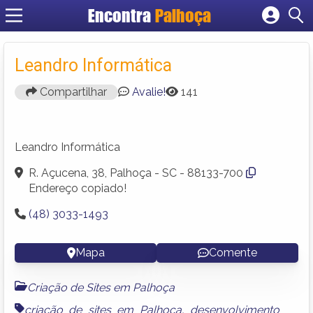
Encontra
Palhoça
Cadastrar empresa
Fazer login
Leandro Informática
Criar conta
Compartilhar
Avalie!
141
Leandro Informática
R. Açucena, 38, Palhoça - SC - 88133-700
Endereço copiado!
(48) 3033-1493
Mapa
Comente
Criação de Sites em Palhoça
criação de sites em Palhoça
,
desenvolvimento