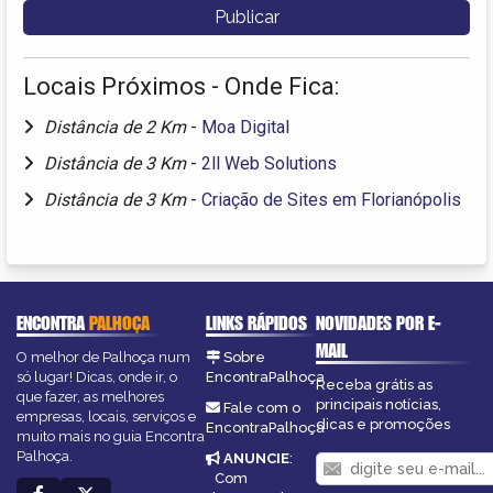
Locais Próximos - Onde Fica:
Distância de 2 Km
-
Moa Digital
Distância de 3 Km
-
2ll Web Solutions
Distância de 3 Km
-
Criação de Sites em Florianópolis
ENCONTRA
PALHOÇA
LINKS RÁPIDOS
NOVIDADES POR E-
MAIL
O melhor de Palhoça num
Sobre
só lugar! Dicas, onde ir, o
EncontraPalhoça
Receba grátis as
que fazer, as melhores
principais notícias,
Fale com o
empresas, locais, serviços e
dicas e promoções
EncontraPalhoça
muito mais no guia Encontra
Palhoça.
ANUNCIE
:
Com