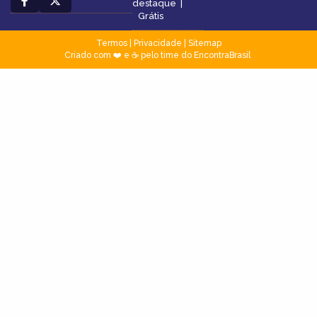
destaque
|
Grátis
Termos
|
Privacidade
|
Sitemap
Criado com ❤️ e ☕ pelo time do EncontraBrasil