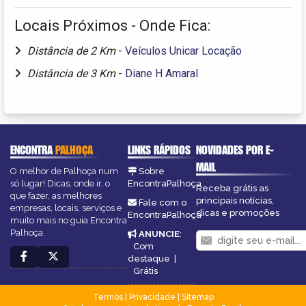
Locais Próximos - Onde Fica:
Distância de 2 Km
-
Veículos Unicar Locação
Distância de 3 Km
-
Diane H Amaral
ENCONTRA
PALHOÇA
LINKS RÁPIDOS
NOVIDADES POR E-
MAIL
O melhor de Palhoça num
Sobre
só lugar! Dicas, onde ir, o
EncontraPalhoça
Receba grátis as
que fazer, as melhores
principais notícias,
Fale com o
empresas, locais, serviços e
dicas e promoções
EncontraPalhoça
muito mais no guia Encontra
Palhoça.
ANUNCIE
:
Com
destaque
|
Grátis
Termos
|
Privacidade
|
Sitemap