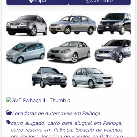
Mapa
Comente
Locadoras de Automóveis em Palhoça
carro alugado
,
carro para aluguel em Palhoça
,
carro reserva em Palhoça
,
locação de veículos
em Palhoça
,
locadora de veículos na Palhoça
e