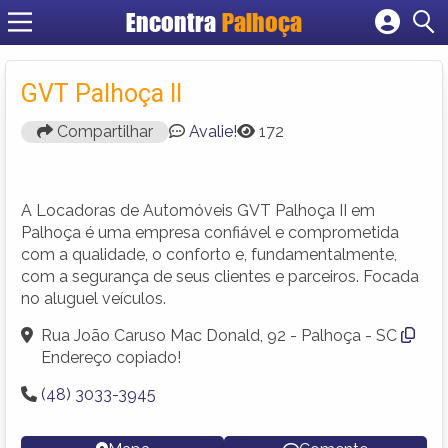
Encontra
Palhoça
Cadastrar empresa
Fazer login
GVT Palhoça II
Criar conta
Compartilhar
Avalie!
172
A Locadoras de Automóveis GVT Palhoça II em
Palhoça é uma empresa confiável e comprometida
com a qualidade, o conforto e, fundamentalmente,
com a segurança de seus clientes e parceiros. Focada
no aluguel veículos.
Rua João Caruso Mac Donald, 92 - Palhoça - SC
Endereço copiado!
(48) 3033-3945