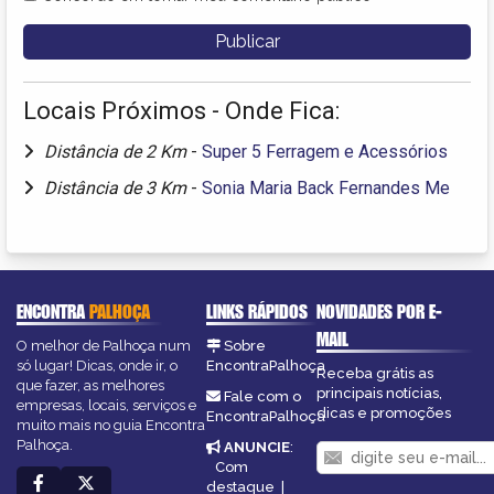
Locais Próximos - Onde Fica:
Distância de 2 Km
-
Super 5 Ferragem e Acessórios
Distância de 3 Km
-
Sonia Maria Back Fernandes Me
ENCONTRA
PALHOÇA
LINKS RÁPIDOS
NOVIDADES POR E-
MAIL
O melhor de Palhoça num
Sobre
só lugar! Dicas, onde ir, o
EncontraPalhoça
Receba grátis as
que fazer, as melhores
principais notícias,
Fale com o
empresas, locais, serviços e
dicas e promoções
EncontraPalhoça
muito mais no guia Encontra
Palhoça.
ANUNCIE
:
Com
destaque
|