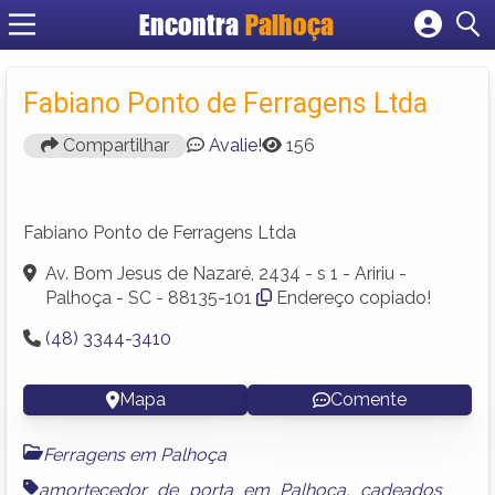
Encontra
Palhoça
Cadastrar empresa
Fazer login
Fabiano Ponto de Ferragens Ltda
Criar conta
Compartilhar
Avalie!
156
Fabiano Ponto de Ferragens Ltda
Av. Bom Jesus de Nazaré, 2434 - s 1 - Aririu -
Palhoça - SC - 88135-101
Endereço copiado!
(48) 3344-3410
Mapa
Comente
Ferragens em Palhoça
amortecedor de porta em Palhoça
,
cadeados