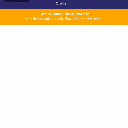
Grátis
Termos
|
Privacidade
|
Sitemap
Criado com ❤️ e ☕ pelo time do EncontraBrasil