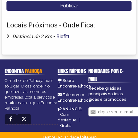
Locais Próximos - Onde Fica:
Distância de 2 Km
-
Biofitt
ENCONTRA
PALHOÇA
LINKS RÁPIDOS
NOVIDADES POR E-
MAIL
O melhor de Palhoça num
Sobre
só lugar! Dicas, onde ir, o
EncontraPalhoça
Receba grátis as
que fazer, as melhores
principais notícias,
Fale com o
empresas, locais, serviços e
dicas e promoções
EncontraPalhoça
muito mais no guia Encontra
Palhoça.
ANUNCIE
:
Com
destaque
|
Grátis
Termos
|
Privacidade
|
Sitemap