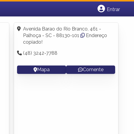
Entrar
Cadastrar empresa
Fazer login
Avenida Barao do Rio Branco, 461 -
Criar conta
Palhoça - SC - 88130-101
Endereço
copiado!
(48) 3242-7788
Mapa
Comente