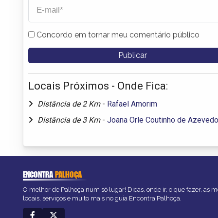
Concordo em tornar meu comentário público
Locais Próximos - Onde Fica:
Distância de 2 Km
-
Rafael Amorim
Distância de 3 Km
-
Joana Orle Coutinho de Azeved
ENCONTRA
PALHOÇA
O melhor de Palhoça num só lugar! Dicas, onde ir, o que fazer, as 
locais, serviços e muito mais no guia Encontra Palhoça.