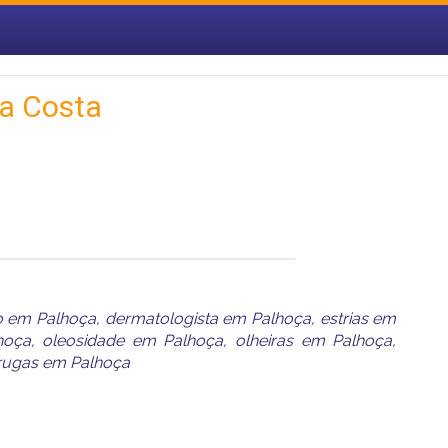
da Costa
o em Palhoça
,
dermatologista em Palhoça
,
estrias em
hoça
,
oleosidade em Palhoça
,
olheiras em Palhoça
,
rugas em Palhoça