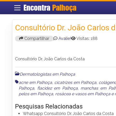
Encontra
Palhoça
Consultório Dr. João Carlos 
Compartilhar
Avalie!
Visitas: 188
Consultório Dr. João Carlos da Costa
Dermatologistas em Palhoça
acne em Palhoça
,
cicatrizes em Palhoça
,
colágen
Palhoça
,
flacidez em Palhoça
,
manchas em Pal
pelos em Palhoça
,
rosácea e vasos em Palhoça
e
Pesquisas Relacionadas
Whatsapp Consultório Dr. João Carlos da Costa