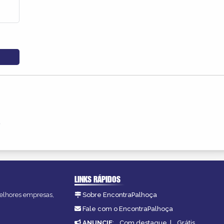
o
LINKS RÁPIDOS
melhores empresas,
Sobre EncontraPalhoça
Fale com o EncontraPalhoça
ANUNCIE
:
Com destaque
|
Grátis