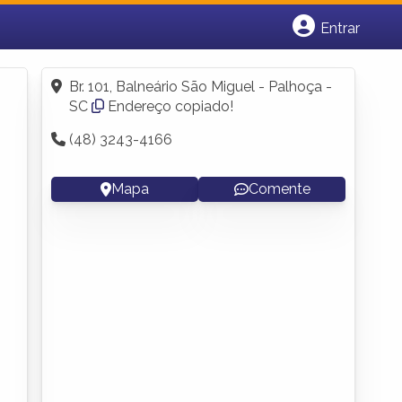
Entrar
Cadastrar empresa
Fazer login
Br. 101, Balneário São Miguel - Palhoça -
Criar conta
SC
Endereço copiado!
(48) 3243-4166
Mapa
Comente