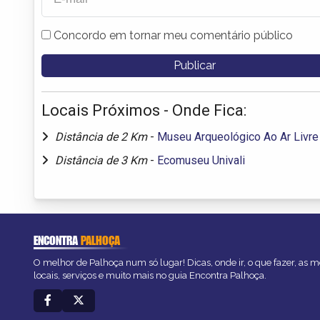
Concordo em tornar meu comentário público
Locais Próximos - Onde Fica:
Distância de 2 Km
-
Museu Arqueológico Ao Ar Livre
Distância de 3 Km
-
Ecomuseu Univali
ENCONTRA
PALHOÇA
O melhor de Palhoça num só lugar! Dicas, onde ir, o que fazer, as 
locais, serviços e muito mais no guia Encontra Palhoça.