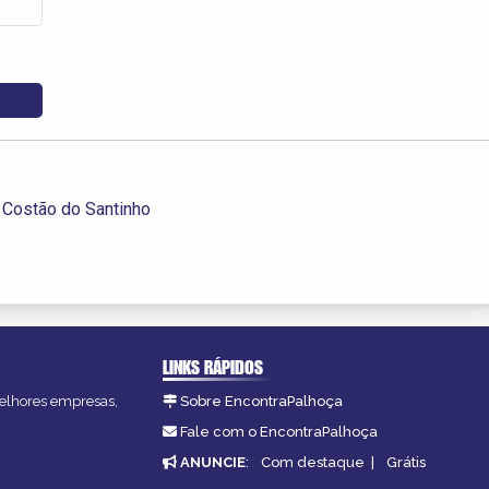
 Costão do Santinho
LINKS RÁPIDOS
melhores empresas,
Sobre EncontraPalhoça
Fale com o EncontraPalhoça
ANUNCIE
:
Com destaque
|
Grátis