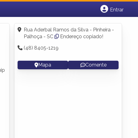
Entrar
Cadastrar empresa
Fazer login
Rua Aderbal Ramos da Silva - Pinheira -
Criar conta
Palhoça - SC
Endereço copiado!
(48) 8405-1219
Mapa
Comente
hip