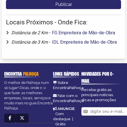
Locais Próximos - Onde Fica:
Distância de 2 Km
-
FG Empreiteira de Mão-de-Obra
Distância de 3 Km
-
IDL Empreiteira de Mão-de-Obra
ENCONTRA
PALHOÇA
LINKS RÁPIDOS
NOVIDADES POR E-
MAIL
O melhor de Palhoça num
Sobre
só lugar! Dicas, onde ir, o
EncontraPalhoça
Receba grátis as
que fazer, as melhores
principais notícias,
Fale com o
empresas, locais, serviços e
dicas e promoções
EncontraPalhoça
muito mais no guia Encontra
Palhoça.
ANUNCIE
:
Com
destaque
|
Grátis