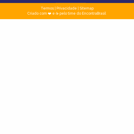
Termos
|
Privacidade
|
Sitemap
Criado com ❤️ e ☕ pelo time do EncontraBrasil