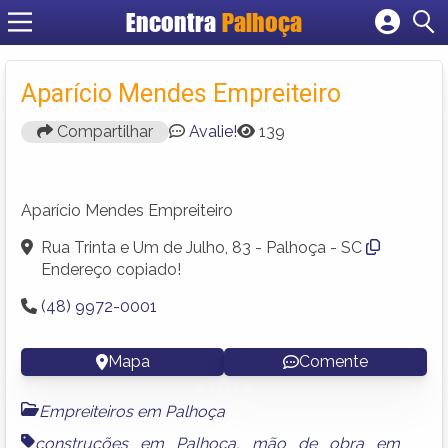
Encontra
Palhoça
Cadastrar empresa
Fazer login
Aparício Mendes Empreiteiro
Criar conta
Compartilhar
Avalie!
139
Aparício Mendes Empreiteiro
Rua Trinta e Um de Julho, 83 - Palhoça - SC
Endereço copiado!
(48) 9972-0001
Mapa
Comente
Empreiteiros em Palhoça
construções em Palhoça
,
mão de obra em