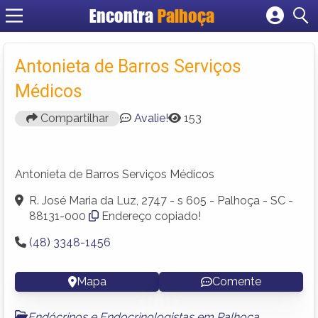
Encontra
Palhoça
Cadastrar empresa
Fazer login
Antonieta de Barros Serviços
Criar conta
Médicos
Compartilhar
Avalie!
153
Antonieta de Barros Serviços Médicos
R. José Maria da Luz, 2747 - s 605 - Palhoça - SC -
88131-000
Endereço copiado!
(48) 3348-1456
Mapa
Comente
Endócrinos e Endocrinologistas em Palhoça