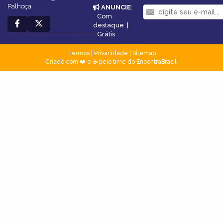
Palhoça.
ANUNCIE
:
Com
destaque
|
Grátis
Termos
|
Privacidade
|
Sitemap
Criado com ❤️ e ☕ pelo time do EncontraBrasil