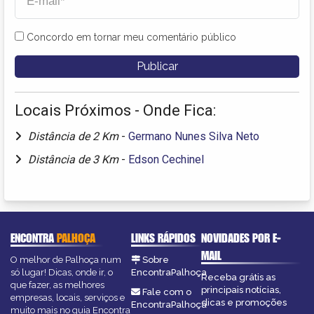
Concordo em tornar meu comentário público
Locais Próximos - Onde Fica:
Distância de 2 Km
-
Germano Nunes Silva Neto
Distância de 3 Km
-
Edson Cechinel
ENCONTRA
PALHOÇA
LINKS RÁPIDOS
NOVIDADES POR E-
MAIL
O melhor de Palhoça num
Sobre
só lugar! Dicas, onde ir, o
EncontraPalhoça
Receba grátis as
que fazer, as melhores
principais notícias,
Fale com o
empresas, locais, serviços e
dicas e promoções
EncontraPalhoça
muito mais no guia Encontra