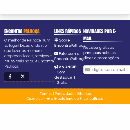
ENCONTRA
PALHOÇA
LINKS RÁPIDOS
NOVIDADES POR E-
MAIL
O melhor de Palhoça num
Sobre
só lugar! Dicas, onde ir, o
EncontraPalhoça
Receba grátis as
que fazer, as melhores
principais notícias,
Fale com o
empresas, locais, serviços e
dicas e promoções
EncontraPalhoça
muito mais no guia Encontra
Palhoça.
ANUNCIE
:
Com
destaque
|
Grátis
Termos
|
Privacidade
|
Sitemap
Criado com ❤️ e ☕ pelo time do EncontraBrasil