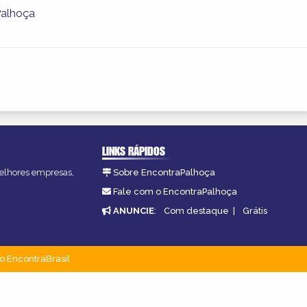
Palhoça
LINKS RÁPIDOS
melhores empresas,
Sobre EncontraPalhoça
Fale com o EncontraPalhoça
ANUNCIE
:
Com destaque
|
Grátis
o EncontraBrasil