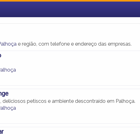
Palhoça
e região, com telefone e endereço das empresas.
o
Palhoça
nge
 deliciosos petiscos e ambiente descontraído em Palhoça.
Palhoça
ar