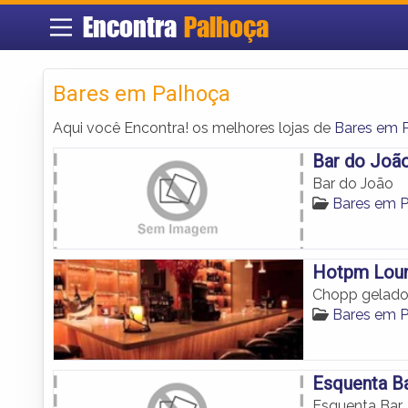
Encontra
Palhoça
Bares em Palhoça
Aqui você Encontra! os melhores lojas de
Bares em 
Bar do Joã
Bar do João
Bares em 
Hotpm Lou
Chopp gelado,
Bares em 
Esquenta B
Esquenta Bar