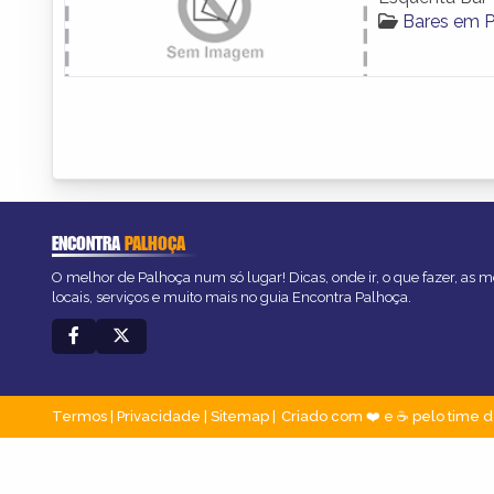
Bares em 
ENCONTRA
PALHOÇA
O melhor de Palhoça num só lugar! Dicas, onde ir, o que fazer, as 
locais, serviços e muito mais no guia Encontra Palhoça.
Termos
|
Privacidade
|
Sitemap
Criado com ❤️ e ☕ pelo time d