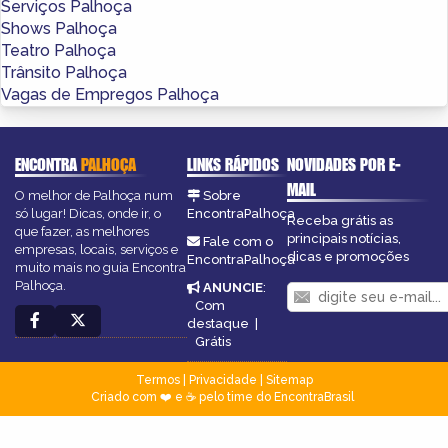
Serviços Palhoça
Shows Palhoça
Teatro Palhoça
Trânsito Palhoça
Vagas de Empregos Palhoça
ENCONTRA
PALHOÇA
LINKS RÁPIDOS
NOVIDADES POR E-
MAIL
O melhor de Palhoça num
Sobre
só lugar! Dicas, onde ir, o
EncontraPalhoça
Receba grátis as
que fazer, as melhores
principais notícias,
Fale com o
empresas, locais, serviços e
dicas e promoções
EncontraPalhoça
muito mais no guia Encontra
Palhoça.
ANUNCIE
:
Com
destaque
|
Grátis
Termos
|
Privacidade
|
Sitemap
Criado com ❤️ e ☕ pelo time do EncontraBrasil