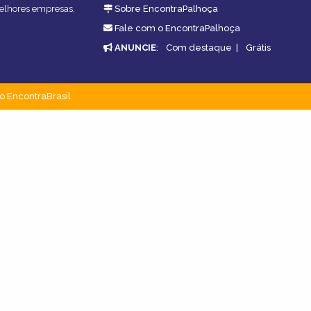
melhores empresas,
Sobre EncontraPalhoça
Fale com o EncontraPalhoça
ANUNCIE
:
Com destaque
|
Grátis
o EncontraBrasil