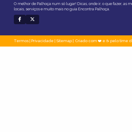
O melhor de Palhoça num só lugar! Dicas, onde ir, o que fazer, as 
locais, serviços e muito mais no guia Encontra Palhoça.
Termos
|
Privacidade
|
Sitemap
Criado com ❤️ e ☕ pelo time d