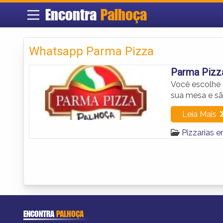
Encontra
Palhoça
Whatsapp Parma Pizza
Parma Pizz
Você escolhe 
sua mesa e sã
Leia Mais
Pizzarias 
ENCONTRA
PALHOÇA