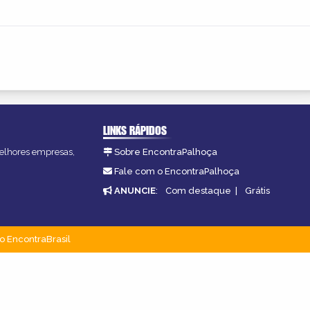
LINKS RÁPIDOS
melhores empresas,
Sobre EncontraPalhoça
Fale com o EncontraPalhoça
ANUNCIE
:
Com destaque
|
Grátis
o EncontraBrasil