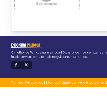
ENCONTRA
PALHOÇA
O melhor de Palhoça num só lugar! Dicas, onde ir, o que fazer, as 
locais, serviços e muito mais no guia Encontra Palhoça.
Termos
|
Privacidade
|
Sitemap
Criado com ❤️ e ☕ pelo time d