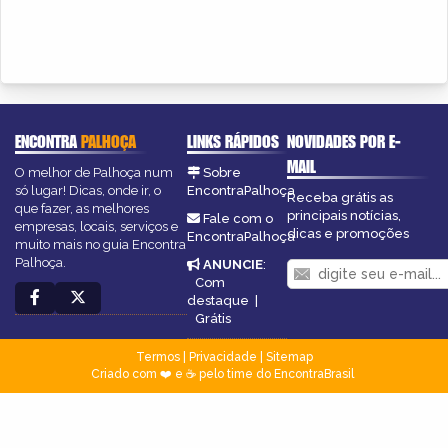
ENCONTRA
PALHOÇA
LINKS RÁPIDOS
NOVIDADES POR E-
MAIL
O melhor de Palhoça num
Sobre
só lugar! Dicas, onde ir, o
EncontraPalhoça
Receba grátis as
que fazer, as melhores
principais notícias,
Fale com o
empresas, locais, serviços e
dicas e promoções
EncontraPalhoça
muito mais no guia Encontra
Palhoça.
ANUNCIE
:
Com
destaque
|
Grátis
Termos
|
Privacidade
|
Sitemap
Criado com ❤️ e ☕ pelo time do EncontraBrasil