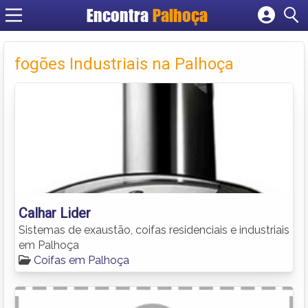
Encontra
Palhoça
Cadastrar empresa
Fazer login
fogões Industriais na Palhoça
Criar conta
Calhar Lider
Sistemas de exaustão, coifas residenciais e industriais
em Palhoça
Coifas em Palhoça