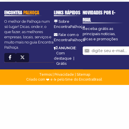
ENCONTRA
PALHOÇA
LINKS RÁPIDOS
NOVIDADES POR E-
MAIL
O melhor de Palhoça num
Sobre
só lugar! Dicas, onde ir, o
EncontraPalhoça
Receba grátis as
que fazer, as melhores
principais notícias,
Fale com o
empresas, locais, serviços e
dicas e promoções
EncontraPalhoça
muito mais no guia Encontra
Palhoça.
ANUNCIE
:
Com
destaque
|
Grátis
Termos
|
Privacidade
|
Sitemap
Criado com ❤️ e ☕ pelo time do EncontraBrasil