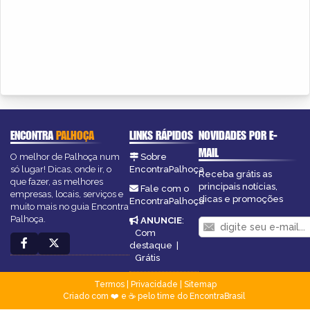
ENCONTRA
PALHOÇA
LINKS RÁPIDOS
NOVIDADES POR E-
MAIL
O melhor de Palhoça num
Sobre
só lugar! Dicas, onde ir, o
EncontraPalhoça
Receba grátis as
que fazer, as melhores
principais notícias,
Fale com o
empresas, locais, serviços e
dicas e promoções
EncontraPalhoça
muito mais no guia Encontra
Palhoça.
ANUNCIE
:
Com
destaque
|
Grátis
Termos
|
Privacidade
|
Sitemap
Criado com ❤️ e ☕ pelo time do EncontraBrasil