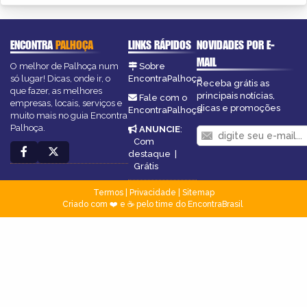
ENCONTRA
PALHOÇA
LINKS RÁPIDOS
NOVIDADES POR E-
MAIL
O melhor de Palhoça num
Sobre
só lugar! Dicas, onde ir, o
EncontraPalhoça
Receba grátis as
que fazer, as melhores
principais notícias,
Fale com o
empresas, locais, serviços e
dicas e promoções
EncontraPalhoça
muito mais no guia Encontra
Palhoça.
ANUNCIE
:
Com
destaque
|
Grátis
Termos
|
Privacidade
|
Sitemap
Criado com ❤️ e ☕ pelo time do EncontraBrasil