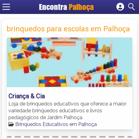
Encontra
Palhoça
Cadastrar empresa
Fazer login
brinquedos para escolas em Palhoça
Criar conta
Criança & Cia
Loja de brinquedos educativos que oferece a maior
variedade brinquedos educativos e livros
pedagógicos de Jardim Palhoça.
Brinquedos Educativos em Palhoça