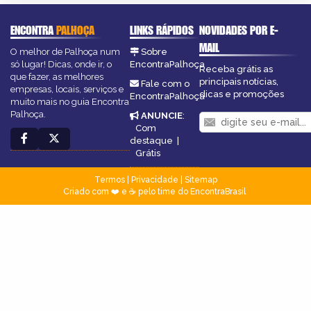
ENCONTRA
PALHOÇA
LINKS RÁPIDOS
NOVIDADES POR E-
MAIL
O melhor de Palhoça num
Sobre
só lugar! Dicas, onde ir, o
EncontraPalhoça
Receba grátis as
que fazer, as melhores
principais notícias,
Fale com o
empresas, locais, serviços e
dicas e promoções
EncontraPalhoça
muito mais no guia Encontra
Palhoça.
ANUNCIE
:
Com
destaque
|
Grátis
Termos
|
Privacidade
|
Sitemap
Criado com ❤️ e ☕ pelo time do EncontraBrasil