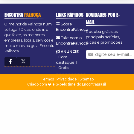
ENCONTRA
PALHOÇA
LINKS RÁPIDOS
NOVIDADES POR E-
MAIL
O melhor de Palhoça num
Sobre
só lugar! Dicas, onde ir, o
EncontraPalhoça
Receba grátis as
que fazer, as melhores
principais notícias,
Fale com o
empresas, locais, serviços e
dicas e promoções
EncontraPalhoça
muito mais no guia Encontra
Palhoça.
ANUNCIE
:
Com
destaque
|
Grátis
Termos
|
Privacidade
|
Sitemap
Criado com ❤️ e ☕ pelo time do EncontraBrasil