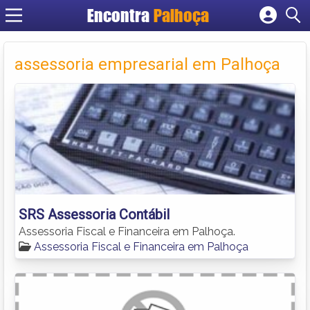
Encontra
Palhoça
Cadastrar empresa
Fazer login
assessoria empresarial em Palhoça
Criar conta
SRS Assessoria Contábil
Assessoria Fiscal e Financeira em Palhoça.
Assessoria Fiscal e Financeira em Palhoça