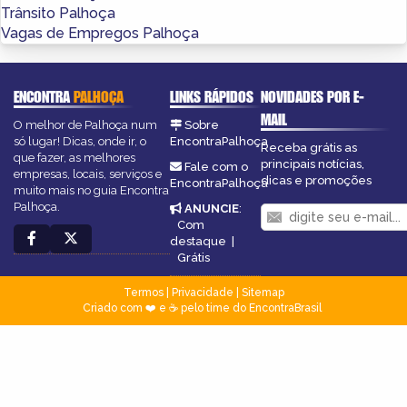
Trânsito Palhoça
Vagas de Empregos Palhoça
ENCONTRA
PALHOÇA
LINKS RÁPIDOS
NOVIDADES POR E-
MAIL
O melhor de Palhoça num
Sobre
só lugar! Dicas, onde ir, o
EncontraPalhoça
Receba grátis as
que fazer, as melhores
principais notícias,
Fale com o
empresas, locais, serviços e
dicas e promoções
EncontraPalhoça
muito mais no guia Encontra
Palhoça.
ANUNCIE
:
Com
destaque
|
Grátis
Termos
|
Privacidade
|
Sitemap
Criado com ❤️ e ☕ pelo time do EncontraBrasil